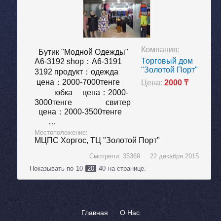
Компания:
Бутик "Модной Одежды"
Торговый дом
А6-3192 shop：A6-3191
"Золотой Порт"
3192 продукт：одежда
цена：2000-7000тенге
Цена:
2000 ₸
юбка цена：2000-
3000тенге свитер
цена：2000-3500тенге
…
Местоположение:
МЦПС Хоргос,
ТЦ "Золотой Порт"
Смотрели: 35369 22 декабря 2015
Показывать по
10
20
40
на странице.
Главная
О Нас