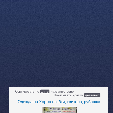
Сортировать по
дате
названию
цене
Показывать
кратко
детально
Одежда на Хоргосе юбки, свитера, рубашки