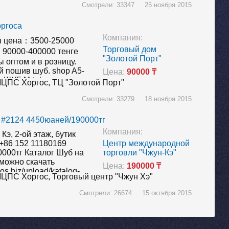
Смотрели: 33347 25 ноября 2015
оргоса
Компания:
ы цена：3500-25000
Торговый дом
：90000-400000 тенге
"Золотой Порт"
 оптом и в розницу.
 пошив шуб. shop A5-
Цена:
90000 ₸
 ШУБА" tel:
ЦПС Хоргос,
ТЦ "Золотой Порт"
mail:
com Съездить на
Смотрели: 33279 18 ноября 2015
ми и дублёнками можно
м…
к #2124 4450юаней/190000тг
Компания:
Кэ, 2-ой этаж, бутик
+86 152 11180169
Центр международной
000тг Каталог Шуб на
торговли "Чжун-Кэ"
можно скачать
Цена:
190000 ₸
gos.biz/upload/katalog-
ЦПС Хоргос,
Торговый центр "Чжун Хэ"
-MCPS-Khorgos.docx
2015 года с
Смотрели: 26674 15 октября 2015
нами постоянно