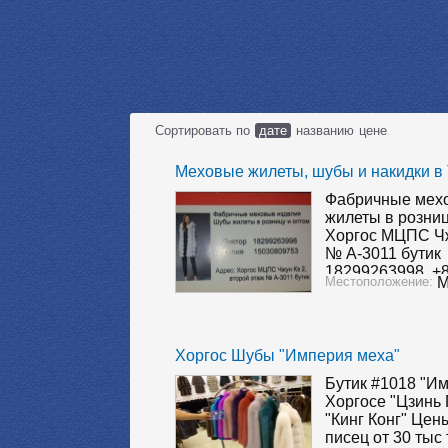
Сортировать по
дате
названию
цене
Меховые жилеты, шубы и накидки в
Фабричные мехо
жилеты в розниц
Хоргос МЦПС Чж
№ А-3011 бутик
18299263998, +
Местоположение:
М
WeChatID: wxid
(Виктор(狼), Гал
отсканируйте ф
контакта…
Хоргос Шубы "Империя меха"
Бутик #1018 "И
Хоргосе "Цзинь 
"Кинг Конг" Цен
писец от 30 тыс 