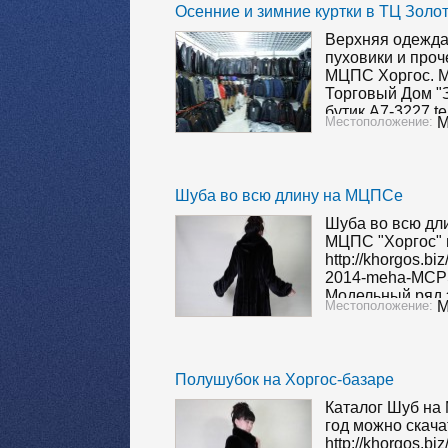
Осенние и зимние куртки в ТЦ Золо
Верхняя одежда:
пуховики и проч
МЦПС Хоргос. М
Торговый Дом "
бутик A7-3227 t
Местоположение:
М
(Таня) WeChatID
на Хоргос за зи
ТурАгенством…
Шуба во всю длину на МЦПСе
Шуба во всю дл
МЦПС "Хоргос" 
http://khorgos.bi
2014-meha-MCPS
Модельный ряд э
Местоположение:
М
актуальными це
появляется на с
www.horgos.kz 
Полушубок на Хоргос-базаре
Каталог Шуб на
год можно скача
http://khorgos.bi