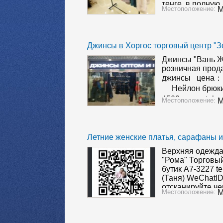
тенге. в полную
Местоположение:
М
Контакты: Skype
18600800616, W
wuyingyu58451
Джинсы в Хоргос торговый центр "З
Джинсы "Вань Ж
розничная прод
джинсы цена
Нейлон брюки
4500тенге tel:
Местоположение:
М
去旅行@拉萨) WeCh
+861357915858
(Просто отскан
Летние женские платья, сарафаны и
Верхняя одежда
"Рома" Торговый
бутик A7-3227 t
(Таня) WeChatID
отсканируйте ч
Местоположение:
М
фотографию QR-
в 5-10% процен
“khorgosbizbut