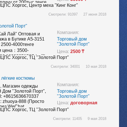
 длину от 200тыс тенге
ЦПС Хоргос,
Центр меха "Кинг Конг"
: Abc18600800616 +86
eChatID:
Смотрели: 91097 27 июня 2018
6, Миша…
олотой Порт"
Компания:
ай Лай" Оптовая и
ажа в Бутике А5-3151
Торговый дом
"Золотой Порт"
： 2500-4000тенге
 цена：3500-
Цена:
2500 ₸
 +86 18022851597 (一路
ЦПС Хоргос,
ТЦ "Золотой Порт"
atID: bhb8585
Смотрели: 34001 10 мая 2018
5 +77478938383
ируйте…
 лёгкие костюмы
Компания:
. Магазин одежды
 Дом "Золотой Порт",
Торговый дом
el: +8615636670337
"Золотой Порт"
: zhuoya-888 (Просто
Цена:
договорная
ерез WeChat
ЦПС Хоргос,
ТЦ "Золотой Порт"
кода контакта) Скидка
тов по промокоду
Смотрели: 11405 9 мая 2018
ik1676product10959”Пишите…