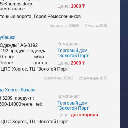
S-Khorgos.docx
Цена:
1000 ₸
того года с
нами постоянно
точные ворота,
Город Ремесленников
страницах
 в разделе "Одежда >>
Смотрели: 23688 9 марта 2018
рубашки
Компания:
 Одежды" А6-3192
Торговый дом
3192 продукт：одежда
"Золотой Порт"
7000тенге юбка
3000тенге свитер
Цена:
2000 ₸
500тенге …
ЦПС Хоргос,
ТЦ "Золотой Порт"
Смотрели: 35382 22 декабря 2015
 на Хоргос базаре
Компания:
08 3209 продукт：
Торговый дом
0-14000тенге tel:
"Золотой Порт"
Цена:
договорная
ЦПС Хоргос,
ТЦ "Золотой Порт"