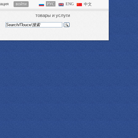
рация
РУС
ENG
中文
ВОЙТИ
товары и услуги