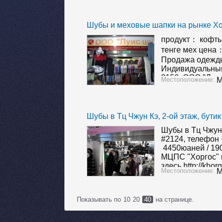
Шубы и меховые шапки на рынке Х
продукт： кофт
тенге мех цена
Продажа одежды
Индивидуальный
3150, ООО "Луис
Местоположение:
М
+7702489215X e
414100668@qq.
Хоргос за шуба
с ТурАгенство
Шубы в Тц Чжун Кэ, 2-ой этаж, бути
Шубы в Тц Чжун 
#2124, телефон 
4450юаней / 190
МЦПС "Хоргос" 
здесь http://khor
Местоположение:
М
shub-2014-meha
Модельный ряд 
актуальными це
Показывать по
10
20
40
на странице.
появляется…