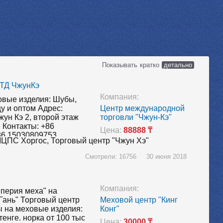
Показывать
кратко
детально
 ТД ЧжунКэ
Компания:
вые изделия: Шубы,
у и оптом Адрес:
Центр международной
ун Кэ 2, второй этаж
торговли "Чжун-Кэ"
 Контакты: +86
Цена:
88888 ₸
86 15030809753,
ЦПС Хоргос,
Торговый центр "Чжун Хэ"
_ql8navbt99m521
ия) (Просто
Смотрели: 16756 30 июня 2018
отографию QR-кода
Компания:
мперия меха" на
Гань" Торговый центр
Меховой центр "Кинг
ы на меховые изделия:
Конг"
тенге. норка от 100 тыс
Цена:
30000 ₸