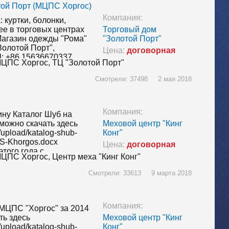
той Порт (МЦПС Хоргос)
Компания:
 куртки, болонки,
ее в торговых центрах
Торговый дом
агазин одежды "Рома"
"Золотой Порт"
Золотой Порт",
Цена:
договорная
el: +86 15636670337
ЦПС Хоргос,
ТЦ "Золотой Порт"
: zhuoya-888 Съездить
мней одеждой можно с
Смотрели: 37498 2 мая 2018
Компания:
ину Каталог Шуб на
можно скачать здесь
Меховой центр "Кинг
z/upload/katalog-shub-
Конг"
-Khorgos.docx
Цена:
договорная
того года с
ЦПС Хоргос,
Центр меха "Кинг Конг"
нами постоянно
траницах сайта
Смотрели: 33613 9 марта 2018
в разделе "Одежда >>…
Компания:
 МЦПС "Хоргос" за 2014
ть здесь
Меховой центр "Кинг
z/upload/katalog-shub-
Конг"