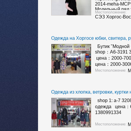
2014-meha-MCP
Модельный ряд э
Местоположение:
актуальными це
СЭЗ Хоргос-Вос
появляется на 
www.khorgos.biz
Шубы"…
Одежда на Хоргосе юбки, свитера, 
Бутик "Модной
shop：A6-3191 
цена：2000-
цена：2000-
цена：2000-3
Местоположение:
М
Одежда из хлопка, ветровки, куртки
shop 1: a-7 32
одежда цена：60
1380991334
Местоположение:
М