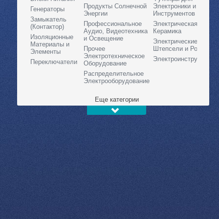
Продукты Солнечной
Электроники и
Генераторы
Энергии
Инструментов
Замыкатель
Профессиональное
Электрическая
(Контактор)
Аудио, Видеотехника
Керамика
Изоляционные
и Освещение
Электрические
Материалы и
Прочее
Штепсели и Розетки
Элементы
Электротехническое
Электроинструменты
Переключатели
Оборудование
Распределительное
Электрооборудование
Еще категории