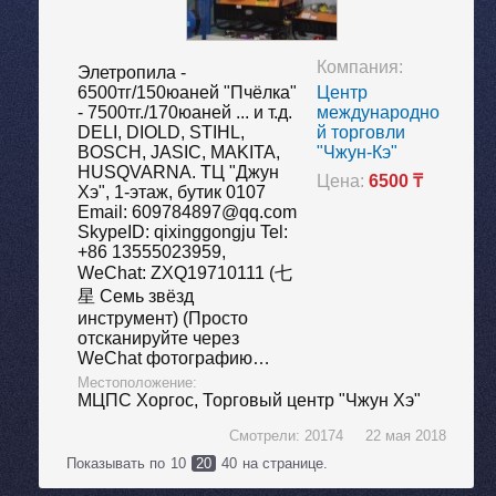
Компания:
Элетропила -
6500тг/150юаней "Пчёлка"
Центр
- 7500тг./170юаней ... и т.д.
международно
DELI, DIOLD, STIHL,
й торговли
BOSCH, JASIC, MAKITA,
"Чжун-Кэ"
HUSQVARNA. ТЦ "Джун
Цена:
6500 ₸
Хэ", 1-этаж, бутик 0107
Email: 609784897@qq.com
SkypeID: qixinggongju Tel:
+86 13555023959,
WeChat: ZXQ19710111 (七
星 Семь звёзд
инструмент) (Просто
отсканируйте через
WeChat фотографию…
Местоположение:
МЦПС Хоргос,
Торговый центр "Чжун Хэ"
Смотрели: 20174 22 мая 2018
Показывать по
10
20
40
на странице.