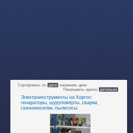
Сортировать по
дате
названию
цене
Показывать
кратко
детально
Электроинструменты на Хоргос:
генараторы, шуруповёрты, сварки,
газонокосилки, пылесосы