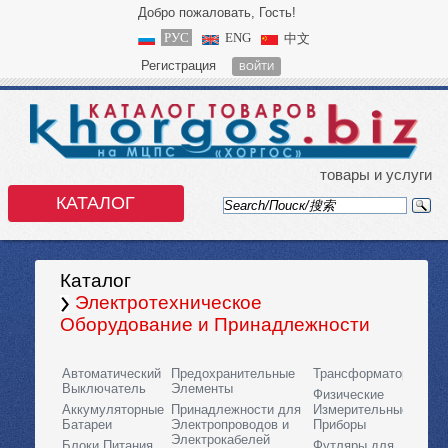
Добро пожаловать, Гость!
РУС
ENG
中文
Регистрация
ВОЙТИ
товары и услуги
КАТАЛОГ
Каталог
Электротехническое
Оборудование и Принадлежности
Автоматический
Предохранительные
Трансформаторы
Выключатель
Элементы
Физические
Аккумуляторные
Принадлежности для
Измерительные
Батареи
Электропроводов и
Приборы
Электрокабелей
Блоки Питания
Футляры для