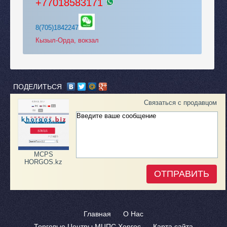
+77018583171
8(705)1842247
Кызыл-Орда, вокзал
ПОДЕЛИТЬСЯ
Связаться с продавцом
MCPS
HORGOS.kz
Главная
О Нас
Торговые Центры МЦПС Хоргос
Карта сайта